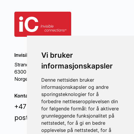
Vi bruker
Invisible Connections AS
Strandgata 98
informasjonskapsler
6300 Åndalsnes
Norge
Denne nettsiden bruker
informasjonskapsler og andre
sporingsteknologier for å
Kontakt oss
forbedre nettleseropplevelsen din
+47 71 22 44 70
for følgende formål:
for å aktivere
grunnleggende funksjonalitet på
post@invisi.no
nettstedet
,
for å gi en bedre
opplevelse på nettstedet
,
for å