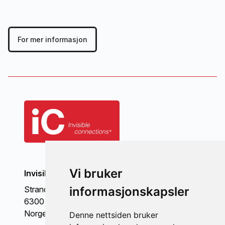
For mer informasjon
Vi bruker
Invisible Connections AS
Strandgata 98
informasjonskapsler
6300 Åndalsnes
Norge
Denne nettsiden bruker