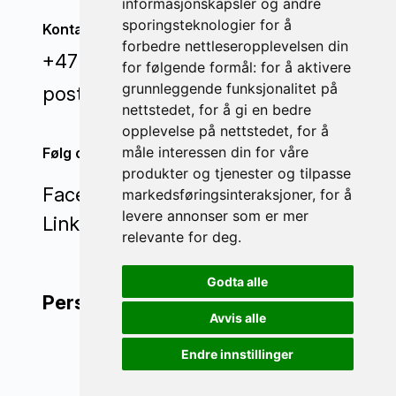
informasjonskapsler og andre
sporingsteknologier for å
Kontakt oss
forbedre nettleseropplevelsen din
+47 71 22 44 70
for følgende formål:
for å aktivere
grunnleggende funksjonalitet på
post@invisi.no
nettstedet
,
for å gi en bedre
opplevelse på nettstedet
,
for å
måle interessen din for våre
Følg oss
produkter og tjenester og tilpasse
Facebook
markedsføringsinteraksjoner
,
for å
levere annonser som er mer
LinkedIn
relevante for deg
.
Godta alle
Personvern
Avvis alle
Endre innstillinger