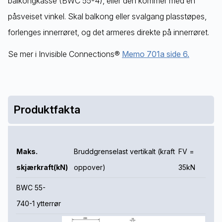
balkongkasse (BWC 55-4), eller den kommer med en
påsveiset vinkel. Skal balkong eller svalgang plasstøpes,
forlenges innerrøret, og det armeres direkte på innerrøret.
Se mer i Invisible Connections®
Memo 701a side 6.
Produktfakta
Maks.
Bruddgrenselast vertikalt (kraft
FV =
skjærkraft(kN)
oppover)
35kN
BWC 55-
740-1 ytterrør