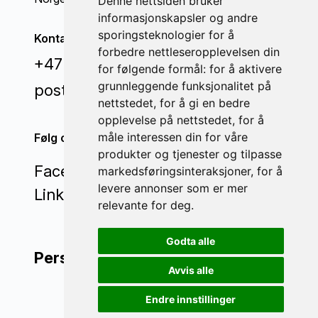
Denne nettsiden bruker
informasjonskapsler og andre
sporingsteknologier for å
Kontakt oss
forbedre nettleseropplevelsen din
+47 71 22 44 70
for følgende formål:
for å aktivere
grunnleggende funksjonalitet på
post@invisi.no
nettstedet
,
for å gi en bedre
opplevelse på nettstedet
,
for å
måle interessen din for våre
Følg oss
produkter og tjenester og tilpasse
Facebook
markedsføringsinteraksjoner
,
for å
levere annonser som er mer
LinkedIn
relevante for deg
.
Godta alle
Personvern
Avvis alle
Endre innstillinger