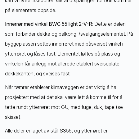
kan vi flytte låsebolten slik at utsparingen for bolt kommer
på elementets oppside.
Innerrør med vinkel BWC 55 light 2-V-R
: Dette er delen
som forbinder dekke og balkong-/svalgangselementet. På
byggeplassen settes innerrøret med påsveiset vinkel i
ytterrøret og låses fast. Elementet løftes på plass og
vinkelen får anlegg mot allerede etablert sveiseplate i
dekkekanten, og sveises fast.
Når tømrer etablerer klimaveggen er det viktig å ha
prosjektert med at det skal være lett å komme til for å
tette rundt ytterrøret mot GU, med fuge, duk, tape (se
skisse).
Alle deler er laget av stål S355, og ytterrøret er