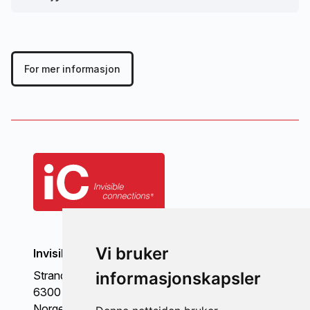
For mer informasjon
Vi bruker
Invisible Connections AS
Strandgata 98
informasjonskapsler
6300 Åndalsnes
Norge