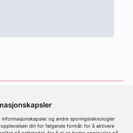
ss
Følg oss
rmasjonskapsler
22 44 70
Facebook
 informasjonskapsler og andre sporingsteknologier
visi.no
LinkedIn
ropplevelsen din for følgende formål:
for å aktivere