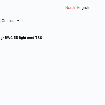
Norsk
English
t
Om oss
ag
BWC 55 light med TSS