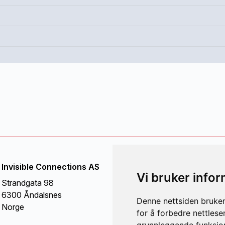
Invisible Connections AS
Kontakt o
Vi bruker info
Strandgata 98
+47 71 
6300 Åndalsnes
Denne nettsiden bruker
post@in
Norge
for å forbedre nettlese