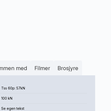
ammen med
Filmer
Brosjyre
Tss 60p: 57kN
100 kN
Se egen tekst