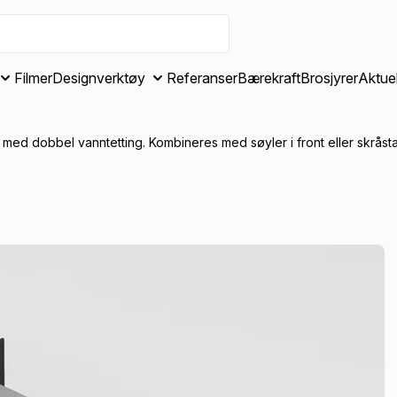
Filmer
Designverktøy
Referanser
Bærekraft
Brosjyrer
Aktuel
 med dobbel vanntetting. Kombineres med søyler i front eller skråst