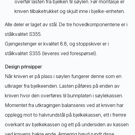
overfør lasten fra bjelken til søylen. Før montasje er
kniven tilbaketrukket og skjult inne i bjelke-enheten.
Alle deler er laget av stål. De tre hovedkomponentene er i
stålkvalitet S355.
Gjengestenger er kvalitet 8.8, og stoppskiver er i
stålkvalitet S355 (leveres ved forespørsel).
Design prinsipper
Når kniven er på plass i søylen fungerer denne som en
utkrager fra bjelkeenden. Lasten påføres på enden av
kniven hvor den overføres til bunnplaten i søylekassen.
Momentet fra utkragingen balanseres ved at kniven har
opplegg mot to halvrundstål på bjelkekassen, ett i fremre
overkant av bjelkekassen og ett på undersiden av kassen
ved knivens bakre ende. Armering bøyd rundt disse