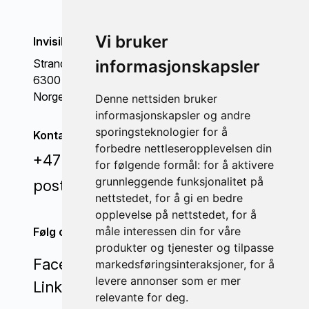
Vi bruker
Invisible Connections AS
informasjonskapsler
Strandgata 98
6300 Åndalsnes
Norge
Denne nettsiden bruker
informasjonskapsler og andre
sporingsteknologier for å
Kontakt oss
forbedre nettleseropplevelsen din
+47 71 22 44 70
for følgende formål:
for å aktivere
grunnleggende funksjonalitet på
post@invisi.no
nettstedet
,
for å gi en bedre
opplevelse på nettstedet
,
for å
måle interessen din for våre
Følg oss
produkter og tjenester og tilpasse
Facebook
markedsføringsinteraksjoner
,
for å
levere annonser som er mer
LinkedIn
relevante for deg
.