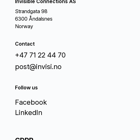
Invisible Connections AS
Strandgata 98
6300 Åndalsnes
Norway
Contact
+47 71 22 44 70
post@invisi.no
Follow us
Facebook
LinkedIn