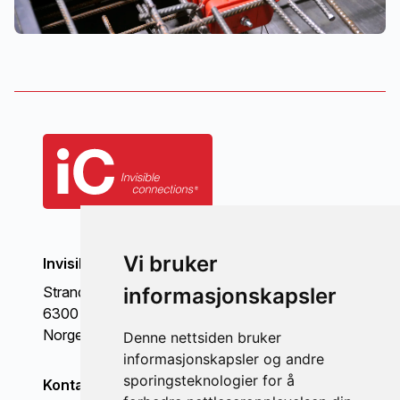
Vi bruker
Invisible Connections AS
Strandgata 98
informasjonskapsler
6300 Åndalsnes
Norge
Denne nettsiden bruker
informasjonskapsler og andre
sporingsteknologier for å
Kontakt oss