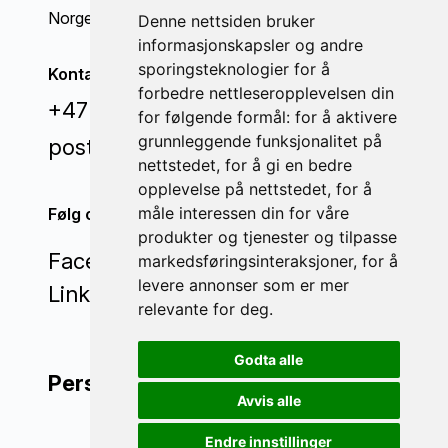
Norge
Denne nettsiden bruker
informasjonskapsler og andre
sporingsteknologier for å
Kontakt oss
forbedre nettleseropplevelsen din
+47 71 22 44 70
for følgende formål:
for å aktivere
grunnleggende funksjonalitet på
post@invisi.no
nettstedet
,
for å gi en bedre
opplevelse på nettstedet
,
for å
måle interessen din for våre
Følg oss
produkter og tjenester og tilpasse
Facebook
markedsføringsinteraksjoner
,
for å
levere annonser som er mer
LinkedIn
relevante for deg
.
Godta alle
Personvern
Avvis alle
Endre innstillinger