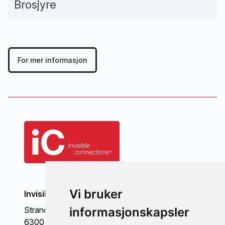
Brosjyre
For mer informasjon
Vi bruker
Invisible Connections AS
informasjonskapsler
Strandgata 98
6300 Åndalsnes