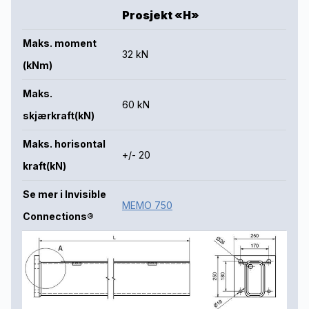
Prosjekt «H»
Maks. moment
32 kN
(kNm)
Maks.
60 kN
skjærkraft(kN)
Maks. horisontal
+/- 20
kraft(kN)
Se mer i Invisible
MEMO 750
Connections®