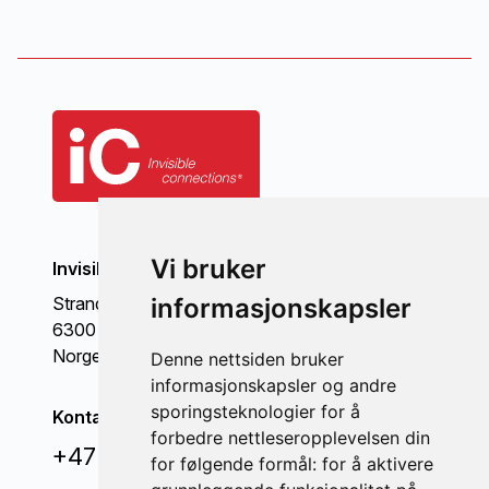
Vi bruker
Invisible Connections AS
Strandgata 98
informasjonskapsler
6300 Åndalsnes
Norge
Denne nettsiden bruker
informasjonskapsler og andre
sporingsteknologier for å
Kontakt oss
forbedre nettleseropplevelsen din
+47 71 22 44 70
for følgende formål:
for å aktivere