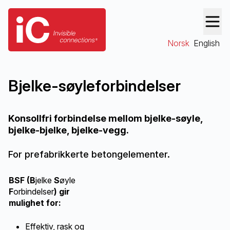
Norsk
English
Bjelke-søyle­forbindelser
Konsollfri forbindelse mellom bjelke-søyle,
bjelke-bjelke, bjelke-vegg.
For prefabrikkerte betongelementer.
BSF (B
jelke
S
øyle
F
orbindelser
) gir
mulighet for:
Effektiv, rask og