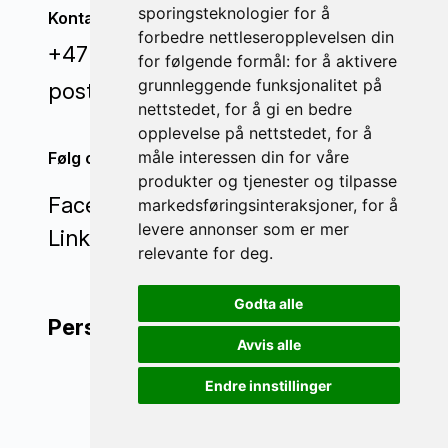
sporingsteknologier for å
Kontakt oss
forbedre nettleseropplevelsen din
+47 71 22 44 70
for følgende formål:
for å aktivere
grunnleggende funksjonalitet på
post@invisi.no
nettstedet
,
for å gi en bedre
opplevelse på nettstedet
,
for å
måle interessen din for våre
Følg oss
produkter og tjenester og tilpasse
Facebook
markedsføringsinteraksjoner
,
for å
levere annonser som er mer
LinkedIn
relevante for deg
.
Godta alle
Personvern
Avvis alle
Endre innstillinger