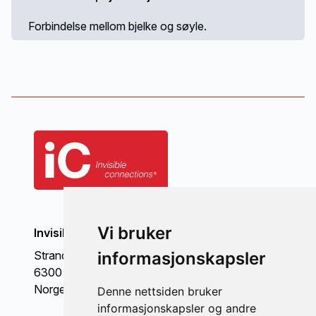
Forbindelse mellom bjelke og søyle.
Vi bruker
Invisible Connections AS
Strandgata 98
informasjonskapsler
6300 Åndalsnes
Norge
Denne nettsiden bruker
informasjonskapsler og andre